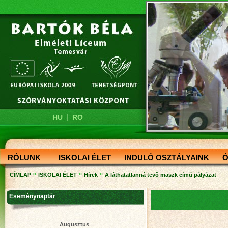
|
HU
RO
RÓLUNK
ISKOLAI ÉLET
INDULÓ OSZTÁLYAINK
Ó
»
»
»
CÍMLAP
ISKOLAI ÉLET
Hírek
A láthatatlanná tevő maszk című pályázat
Eseménynaptár
Augusztus