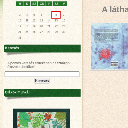
H
K
SZ
CS
P
SZ
V
A láth
1
2
3
4
5
6
7
8
9
10
11
12
13
14
15
16
17
18
19
20
21
22
23
24
25
26
27
28
29
30
31
Keresés
A pontos keresés érdekében használjon
ékezetes betűket!
Diákok munkái