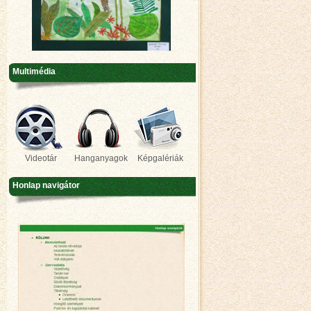
Multimédia
Videotár
Hanganyagok
Képgalériák
Honlap navigátor