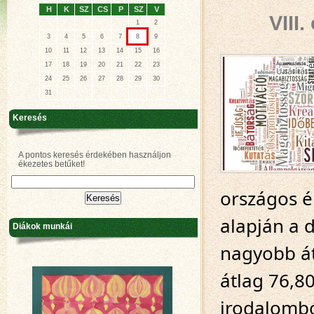
H
K
SZ
CS
P
SZ
V
VIII
1
2
3
4
5
6
7
8
9
10
11
12
13
14
15
16
17
18
19
20
21
22
23
24
25
26
27
28
29
30
31
Keresés
A pontos keresés érdekében használjon
ékezetes betűket!
országos é
alapján a d
Diákok munkái
nagyobb át
átlag 76,80
irodalomból