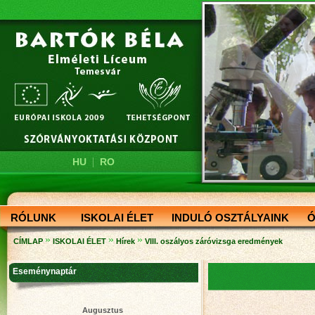
|
HU
RO
RÓLUNK
ISKOLAI ÉLET
INDULÓ OSZTÁLYAINK
Ó
»
»
»
CÍMLAP
ISKOLAI ÉLET
Hírek
VIII. oszályos záróvizsga eredmények
Eseménynaptár
Augusztus