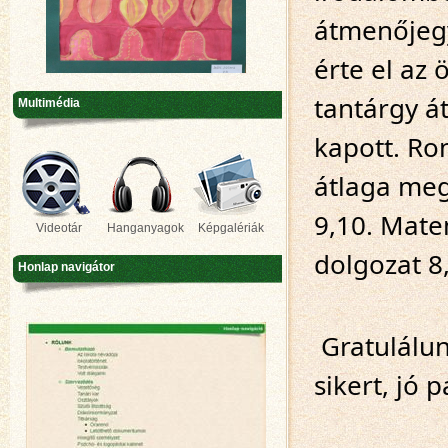
átmenőjegy
érte el az 
tantárgy át
Multimédia
kapott. Ro
átlaga megk
9,10. Matem
Videotár
Hanganyagok
Képgalériák
dolgozat 8,
Honlap navigátor
 Gratulálunk minden szép eredményhez! További sok 
sikert, jó 