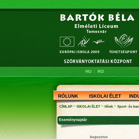
|
HU
RO
RÓLUNK
ISKOLAI ÉLET
IND
»
»
»
CÍMLAP
ISKOLAI ÉLET
Hírek
Sport- és bar
Eseménynaptár
Augusztus