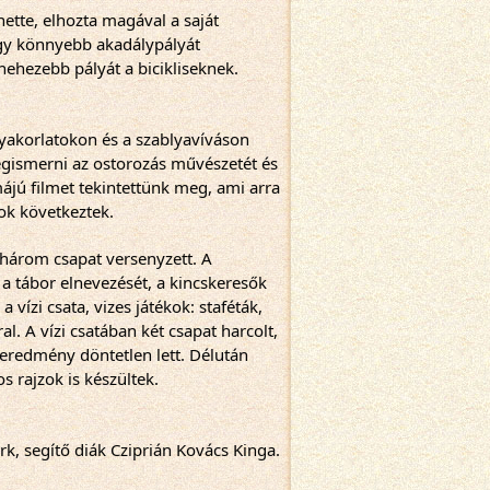
ette, elhozta magával a saját 
Egy könnyebb akadálypályát 
ehezebb pályát a bicikliseknek. 
yakorlatokon és a szablyavíváson 
gismerni az ostorozás művészetét és 
májú filmet tekintettünk meg, ami arra 
ok következtek.
három csapat versenyzett. A 
a tábor elnevezését, a kincskeresők 
vízi csata, vizes játékok: staféták, 
l. A vízi csatában két csapat harcolt, 
geredmény döntetlen lett. Délután 
 rajzok is készültek.
, segítő diák Cziprián Kovács Kinga.