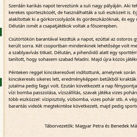
Szerdán karikás napot terveztünk a suli nagy pályáján. Aki teh
kerekes sporteszközét, de használhatták a suli eszközeit is. 
alakítottak ki a görkorcsolyázók és gördeszkázóknak, és egy n
Délután ismét a csapatjátékok voltak a főszerepben.
Csütörtökön barantával kezdtük a napot, ezúttal az ostoros g
került sorra. Két csoportban mindenkinek lehetősége volt me
a szablyavívás titkait. Délután, a pihenőidő alatt egy sportté
tanított, hogy sohasem szabad feladni. Majd újra közös játék
Pénteken reggel kincskeresővel indítottunk, amelynek során 
kincskeresés sikeres lett, eredményképpen betűkből kirakták 
jutalma pedig fagyi volt. Ezután következett a nap fénypontja a 
vízi bomba passzolása, vízszállítás, szavak játéka vizes pohárra
több eszközzel: vízipisztoly, vízbomba, vizes pohár stb. A vé
barantás videók megtekintése következett, majd pedig sportos
Táborvezetők: Magyar Petra és Benedek Márk