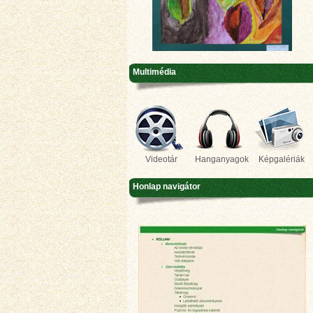
Multimédia
Videotár
Hanganyagok
Képgalériák
Honlap navigátor