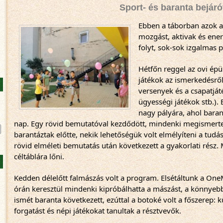
Sport- és baranta bejár
Ebben a táborban azok a d
mozgást, aktivak és ener
folyt, sok-sok izgalmas 
Hétfőn reggel az ovi épü
játékok az ismerkedésről
versenyek és a csapatjáté
ügyességi játékok stb.). 
nagy pályára, ahol barant
nap. Egy rövid bemutatóval kezdődött, mindenki megismerte az
barantáztak előtte, nekik lehetőségük volt elmélyíteni a tudásu
rövid elméleti bemutatás után következett a gyakorlati rész. 
céltáblára lőni.
Kedden délelőtt falmászás volt a program. Elsétáltunk a One
órán keresztül mindenki kipróbálhatta a mászást, a könnyebb
ismét baranta következett, ezúttal a botoké volt a főszerep: 
forgatást és népi játékokat tanultak a résztvevők.