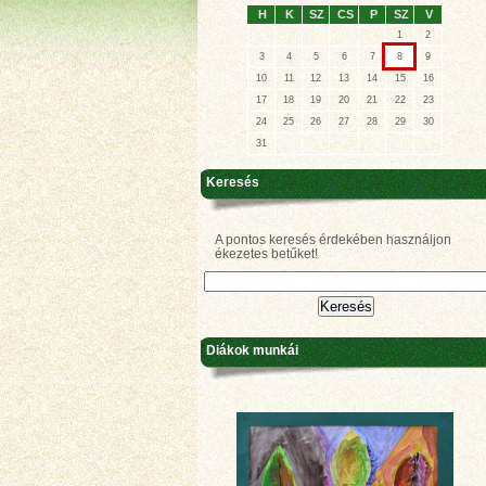
H
K
SZ
CS
P
SZ
V
1
2
3
4
5
6
7
8
9
10
11
12
13
14
15
16
17
18
19
20
21
22
23
24
25
26
27
28
29
30
31
Keresés
A pontos keresés érdekében használjon
ékezetes betűket!
Diákok munkái