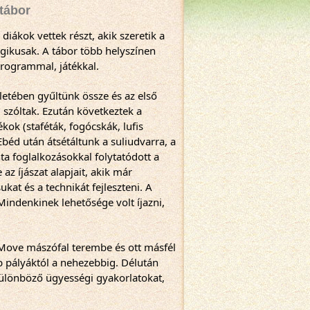
ótábor
iákok vettek részt, akik szeretik a 
gikusak. A tábor több helyszínen 
programmal, játékkal.
letében gyűltünk össze és az első 
 szóltak. Ezután következtek a 
kok (staféták, fogócskák, lufis 
Ebéd után átsétáltunk a suliudvarra, a 
a foglalkozásokkal folytatódott a 
 íjászat alapjait, akik már 
kat és a technikát fejleszteni. A 
Mindenkinek lehetősége volt íjazni, 
Move mászófal terembe és ott másfél 
 pályáktól a nehezebbig. Délután 
különböző ügyességi gyakorlatokat, 