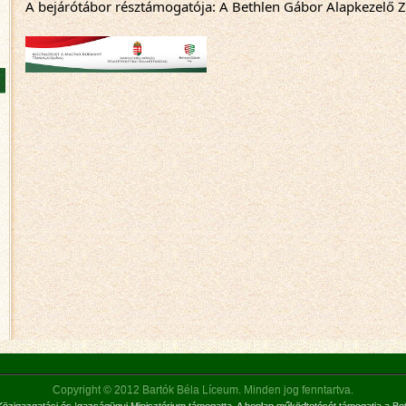
A bejárótábor résztámogatója: A Bethlen Gábor Alapkezelő Z
Copyright © 2012 Bartók Béla Líceum. Minden jog fenntartva.