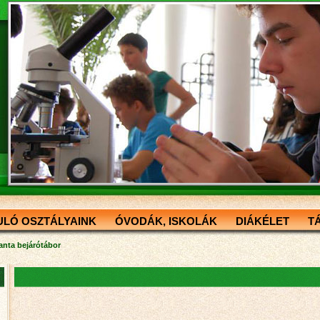
ULÓ OSZTÁLYAINK
ÓVODÁK, ISKOLÁK
DIÁKÉLET
T
anta bejárótábor