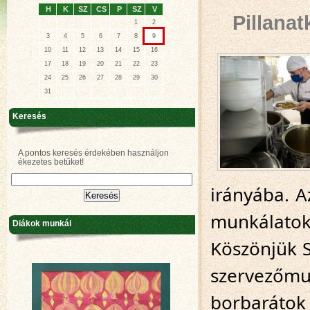
H
K
SZ
CS
P
SZ
V
Pillana
1
2
3
4
5
6
7
8
9
10
11
12
13
14
15
16
17
18
19
20
21
22
23
24
25
26
27
28
29
30
31
Keresés
A pontos keresés érdekében használjon
ékezetes betűket!
irányába. A
munkálatok
Diákok munkái
Köszönjük S
szervezőmu
borbarátok