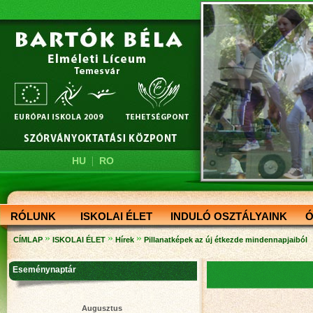
|
HU
RO
RÓLUNK
ISKOLAI ÉLET
INDULÓ OSZTÁLYAINK
Ó
»
»
»
CÍMLAP
ISKOLAI ÉLET
Hírek
Pillanatképek az új étkezde mindennapjaiból
Eseménynaptár
Augusztus