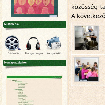
közösség t
A következő
Multimédia
Videotár
Hanganyagok
Képgalériák
Honlap navigátor