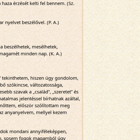
aza érzését kelti fel bennem. (Sz. 
nyelvet beszélővel. (P. A.)
 beszélhetek, mesélhetek, 
magamét minden nap. (K. A.)
” tekinthetem, hiszen úgy gondolom, 
ő szókincse, változatossága, 
ebb szavak a „család”, „szeretet” és 
hatalmas jelentéssel bírhatnak azáltal, 
nőttem, először szólítottam meg 
 az anyanyelvem, mellyel kezem 
udok mondani annyiféleképpen, 
án, sosem fogok magamból úgy 