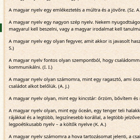
A magyar nyelv egy emlékeztetés a múltra és a jövőre. (Sz. A
A magyar nyelv egy nagyon szép nyelv. Nekem nyugodtságo
magyarul kell beszelni, vagy a magyar irodalmat kell tanulmá
A magyar nyelv egy olyan fegyver, amit akkor is javasolt haszná
S.)
A magyar nyelv fontos olyan szempontból, hogy családomma
kommunikálni. (I. I.)
A magyar nyelv olyan számomra, mint egy ragasztó, ami össz
családot alkot belőlük. (A. J.)
A magyar nyelv olyan, mint egy kincstár: őrzöm, bővítem és 
A magyar nyelv olyan, mint egy óceán, egy tenger teli halak
rájákkal és a legtöbb, legszínesebb korállal, a legtöbb jelzőv
legpoétikusabb nyelv – a költők nyelve (K. A.)
A magyar nyelv számomra a hova tartozásomat jelenti, a csa