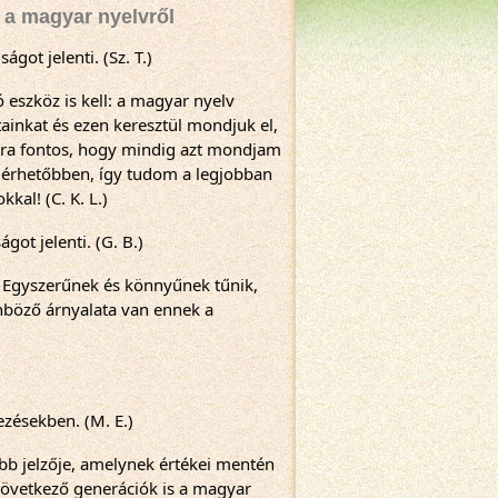
 a magyar nyelvről
got jelenti. (Sz. T.)
eszköz is kell: a magyar nyelv 
ainkat és ezen keresztül mondjuk el, 
a fontos, hogy mindig azt mondjam 
gérhetőbben, így tudom a legjobban 
al! (C. K. L.)
got jelenti. (G. B.)
 Egyszerűnek és könnyűnek tűnik, 
böző árnyalata van ennek a 
zésekben. (M. E.)
b jelzője, amelynek értékei mentén 
következő generációk is a magyar 