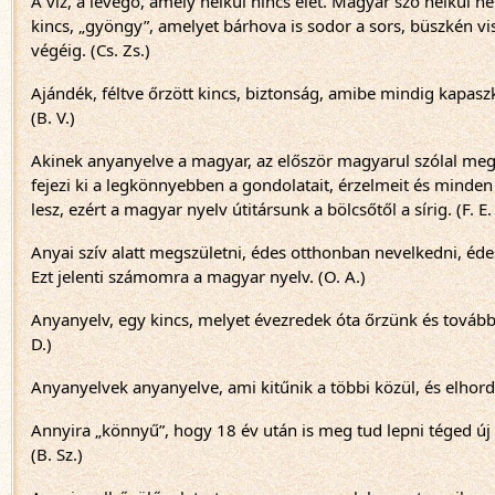
A víz, a levegő, amely nélkül nincs élet. Magyar szó nélkül 
kincs, „gyöngy”, amelyet bárhova is sodor a sors, büszkén vi
végéig. (Cs. Zs.)
Ajándék, féltve őrzött kincs, biztonság, amibe mindig kapasz
(B. V.)
Akinek anyanyelve a magyar, az először magyarul szólal me
fejezi ki a legkönnyebben a gondolatait, érzelmeit és minden
lesz, ezért a magyar nyelv útitársunk a bölcsőtől a sírig. (F. E. 
Anyai szív alatt megszületni, édes otthonban nevelkedni, édes 
Ezt jelenti számomra a magyar nyelv. (O. A.)
Anyanyelv, egy kincs, melyet évezredek óta őrzünk és továbbí
D.)
Anyanyelvek anyanyelve, ami kitűnik a többi közül, és elhordo
Annyira „könnyű”, hogy 18 év után is meg tud lepni téged új s
(B. Sz.)