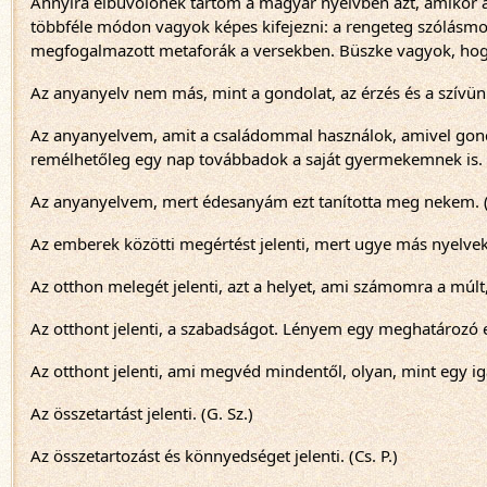
Annyira elbűvölőnek tartom a magyar nyelvben azt, amikor a
többféle módon vagyok képes kifejezni: a rengeteg szólásmo
megfogalmazott metaforák a versekben. Büszke vagyok, hogy
Az anyanyelv nem más, mint a gondolat, az érzés és a szívün
Az anyanyelvem, amit a családommal használok, amivel go
remélhetőleg egy nap továbbadok a saját gyermekemnek is. (
Az anyanyelvem, mert édesanyám ezt tanította meg nekem. (
Az emberek közötti megértést jelenti, mert ugye más nyelvek
Az otthon melegét jelenti, azt a helyet, ami számomra a múlt, 
Az otthont jelenti, a szabadságot. Lényem egy meghatározó e
Az otthont jelenti, ami megvéd mindentől, olyan, mint egy iga
Az összetartást jelenti. (G. Sz.)
Az összetartozást és könnyedséget jelenti. (Cs. P.)