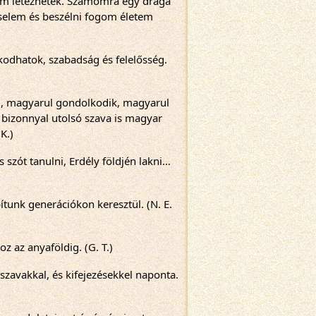
nem létezhetek. Számomra egy drága 
selem és beszélni fogom életem 
kodhatok, szabadság és felelősség. 
g, magyarul gondolkodik, magyarul 
 bizonnyal utolsó szava is magyar 
K.)
szót tanulni, Erdély földjén lakni… 
tunk generációkon keresztül. (N. E. 
z az anyaföldig. (G. T.)
zavakkal, és kifejezésekkel naponta. 