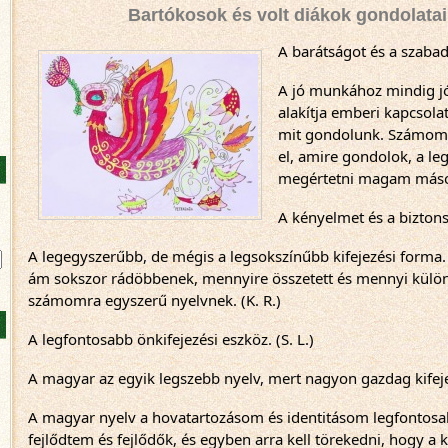
Bartókosok és volt diákok gondolatai
A barátságot és a szabadsá
A jó munkához mindig jó 
alakítja emberi kapcsolat
mit gondolunk. Számomr
el, amire gondolok, a le
megértetni magam másokk
A kényelmet és a biztonsá
A legegyszerűbb, de mégis a legsokszínűbb kifejezési forma.
ám sokszor rádöbbenek, mennyire összetett és mennyi külön
számomra egyszerű nyelvnek. (K. R.)
A legfontosabb önkifejezési eszköz. (S. L.)
A magyar az egyik legszebb nyelv, mert nagyon gazdag kifeje
A magyar nyelv a hovatartozásom és identitásom legfontosab
fejlődtem és fejlődők, és egyben arra kell törekedni, hogy a 