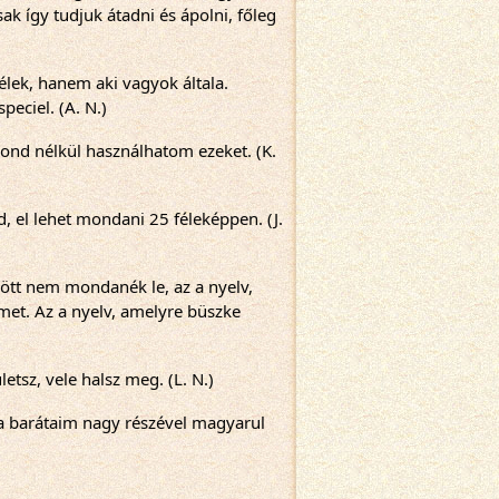
k így tudjuk átadni és ápolni, főleg 
ek, hanem aki vagyok általa. 
eciel. (A. N.)
gond nélkül használhatom ezeket. (K. 
, el lehet mondani 25 féleképpen. (J. 
tt nem mondanék le, az a nyelv, 
et. Az a nyelv, amelyre büszke 
etsz, vele halsz meg. (L. N.)
a barátaim nagy részével magyarul 