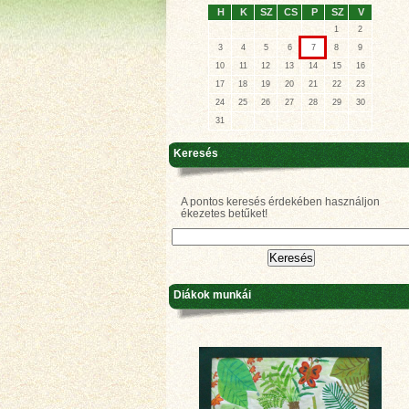
H
K
SZ
CS
P
SZ
V
1
2
3
4
5
6
7
8
9
10
11
12
13
14
15
16
17
18
19
20
21
22
23
24
25
26
27
28
29
30
31
Keresés
A pontos keresés érdekében használjon
ékezetes betűket!
Diákok munkái