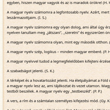
egyben, hiszen magyar vagyok és az is maradok örökre! (H. 
A magyar nyelv számomra a legfontosabb nyelv. Azért, mert az
leszármazottjaim. (I. S.)
A magyar nyelv számomra egy olyan dolog, ami által úgy ér
nyelven tanultam meg „játszani”, „szeretni” és egyszerűen ön
A magyar nyelv számomra olyan, mint egy második otthon. (
A magyar nyelv szép, logikus – minden magyar emberé. (P. H
A magyar nyelvvel tudod a legmegfelelőbben kifejteni érzései
A szabadságot jelenti. (S. K.)
A térképet és a hovatartozást jelenti. Ha életpályámat a Föl
a magyar nyelv lesz az, ami tájékoztat és vezet utamon. Magy
testből beszélek. A magyar nyelv egy „testbeszéd”. (P. P.)
A vers, a rím és a számtalan személyes kifejezési mód. (Gy. K