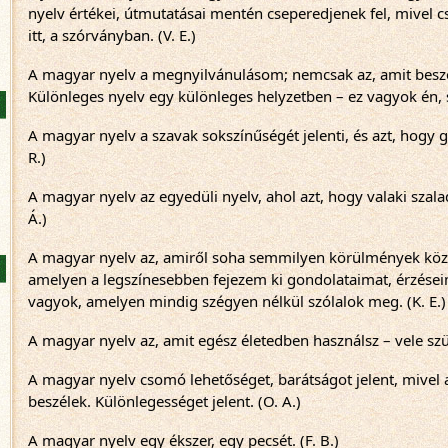
nyelv értékei, útmutatásai mentén cseperedjenek fel, mivel csa
itt, a szórványban. (V. E.)
A magyar nyelv a megnyilvánulásom; nemcsak az, amit beszél
Különleges nyelv egy különleges helyzetben – ez vagyok én, sp
A magyar nyelv a szavak sokszínűségét jelenti, és azt, hogy 
R.)
A magyar nyelv az egyedüli nyelv, ahol azt, hogy valaki szalad
Á.)
A magyar nyelv az, amiről soha semmilyen körülmények közö
amelyen a legszínesebben fejezem ki gondolataimat, érzéseim
vagyok, amelyen mindig szégyen nélkül szólalok meg. (K. E.)
A magyar nyelv az, amit egész életedben használsz – vele szül
A magyar nyelv csomó lehetőséget, barátságot jelent, mivel 
beszélek. Különlegességet jelent. (O. A.)
A magyar nyelv egy ékszer, egy pecsét. (F. B.)