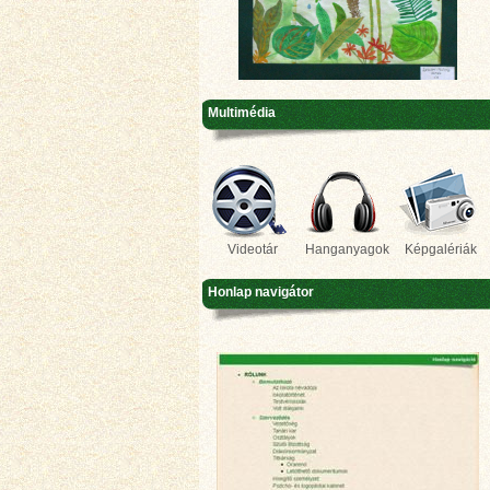
Multimédia
Videotár
Hanganyagok
Képgalériák
Honlap navigátor