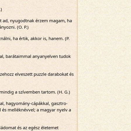
.)
t ad, nyugodtnak érzem magam, ha 
nyozni. (O. P.)
lni, ha értik, akkor is, hanem. (P. 
l, barátaimmal anyanyelven tudok 
ehozz elveszett puzzle darabokat és 
mindig a szívemben tartom. (H. G.)
kal, hagyomány-cápákkal, gasztro-
el és melléknévvel; a magyar nyelv a 
ládomat és az egész életemet 