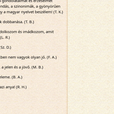
 gondolataimat és érzéseimet 
ndás, a szinonimák, a gyönyörűen 
 a magyar nyelvet beszélem! (T. K.)
k dobbanása. (T. B.)
ndolkozom és imádkozom, amit 
L. R.)
Sz. D.)
ben nem vagyok olyan jó. (F. A.)
a jelen és a jövő. (M. B.)
leme. (B. A.)
zi anya! (R. H.)