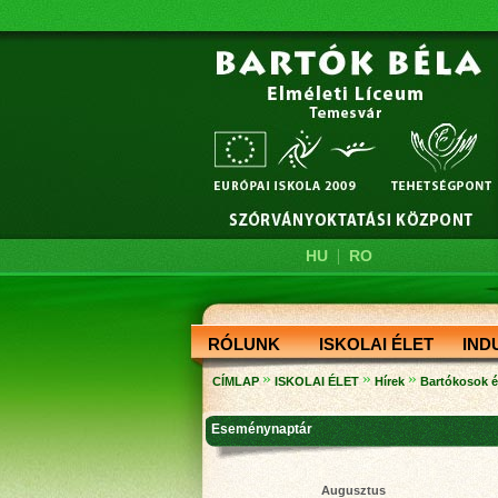
|
HU
RO
RÓLUNK
ISKOLAI ÉLET
IND
»
»
»
CÍMLAP
ISKOLAI ÉLET
Hírek
Bartókosok é
Eseménynaptár
Augusztus