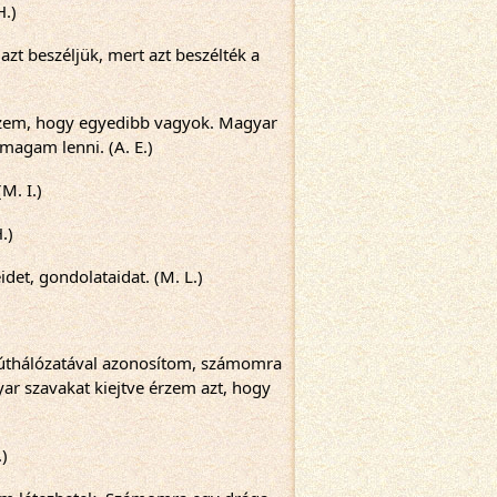
H.)
t beszéljük, mert azt beszélték a 
zem, hogy egyedibb vagyok. Magyar 
magam lenni. (A. E.)
M. I.)
.)
det, gondolataidat. (M. L.)
d úthálózatával azonosítom, számomra 
ar szavakat kiejtve érzem azt, hogy 
.)