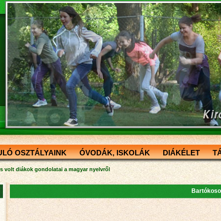
ULÓ OSZTÁLYAINK
ÓVODÁK, ISKOLÁK
DIÁKÉLET
T
s volt diákok gondolatai a magyar nyelvről
Bartókosok