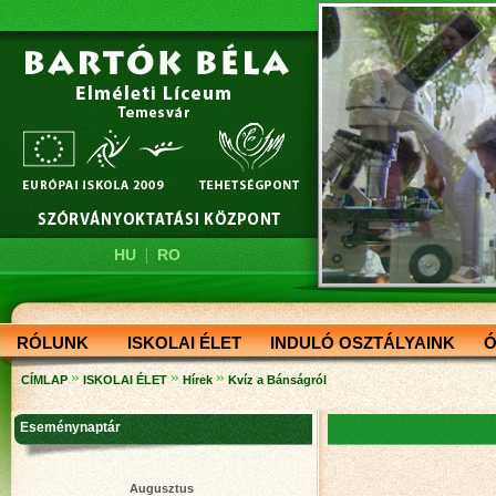
|
HU
RO
RÓLUNK
ISKOLAI ÉLET
INDULÓ OSZTÁLYAINK
Ó
»
»
»
CÍMLAP
ISKOLAI ÉLET
Hírek
Kvíz a Bánságról
Eseménynaptár
Augusztus