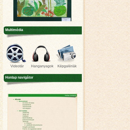
Multimédia
Videotár
Hanganyagok
Képgalériák
Honlap navigátor