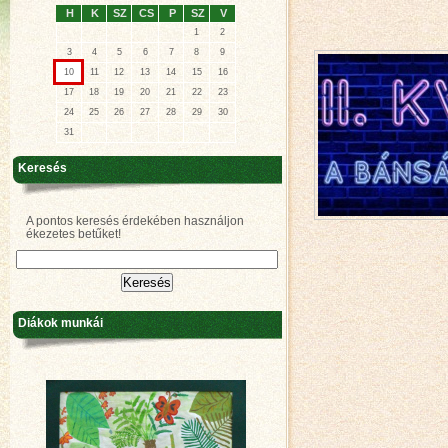
H
K
SZ
CS
P
SZ
V
1
2
3
4
5
6
7
8
9
10
11
12
13
14
15
16
17
18
19
20
21
22
23
24
25
26
27
28
29
30
31
Keresés
A pontos keresés érdekében használjon
ékezetes betűket!
Diákok munkái