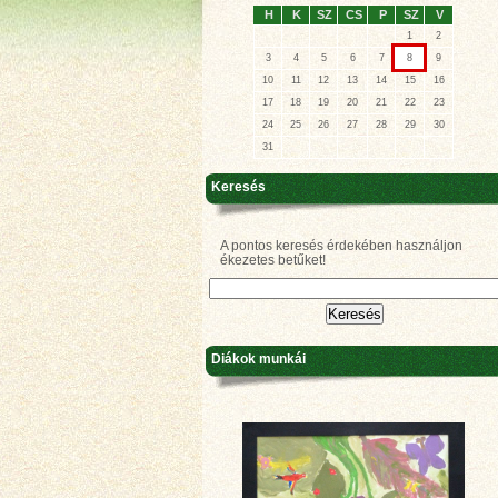
H
K
SZ
CS
P
SZ
V
1
2
3
4
5
6
7
8
9
10
11
12
13
14
15
16
17
18
19
20
21
22
23
24
25
26
27
28
29
30
31
Keresés
A pontos keresés érdekében használjon
ékezetes betűket!
Diákok munkái