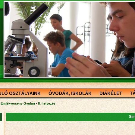
ULÓ OSZTÁLYAINK
ÓVODÁK, ISKOLÁK
DIÁKÉLET
T
 Emlékverseny Gyulán - II. helyezés
Sim