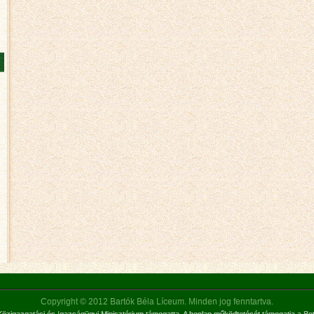
Copyright © 2012 Bartók Béla Líceum. Minden jog fenntartva.