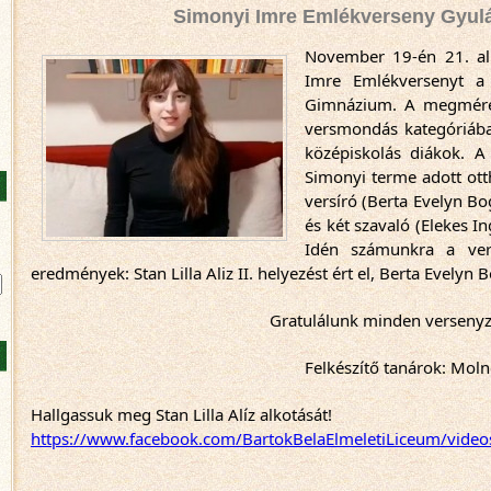
Simonyi Imre Emlékverseny Gyulán
November 19-én 21. al
Imre Emlékversenyt a 
Gimnázium. A megmérette
versmondás kategóriában
középiskolás diákok. A
Simonyi terme adott ott
versíró (Berta Evelyn Bog
és két szavaló (Elekes In
Idén számunkra a vers
eredmények: Stan Lilla Aliz II. helyezést ért el, Berta Evelyn 
Gratulálunk minden verseny
Felkészítő tanárok: Molno
Hallgassuk meg Stan Lilla Alíz alkotását!
https://www.facebook.com/BartokBelaElmeletiLiceum/vid