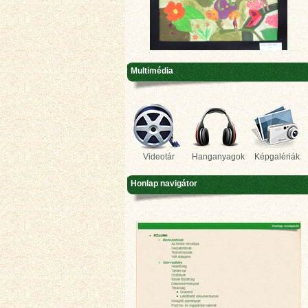
Multimédia
Videotár
Hanganyagok
Képgalériák
Honlap navigátor