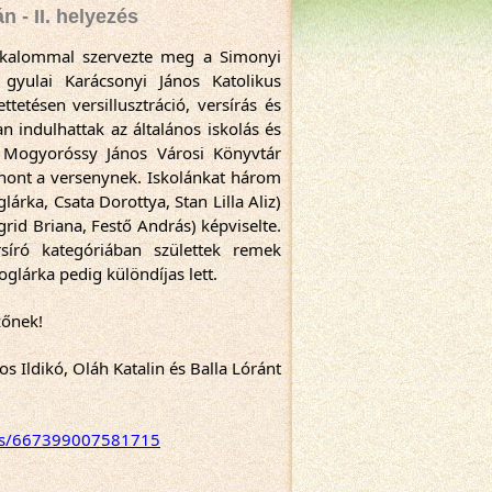
 - II. helyezés
kalommal szervezte meg a Simonyi 
gyulai Karácsonyi János Katolikus 
tésen versillusztráció, versírás és 
 indulhattak az általános iskolás és 
 Mogyoróssy János Városi Könyvtár 
hont a versenynek. Iskolánkat három 
lárka, Csata Dorottya, Stan Lilla Aliz) 
grid Briana, Festő András) képviselte. 
író kategóriában születtek remek 
Boglárka pedig különdíjas lett.
zőnek!
s Ildikó, Oláh Katalin és Balla Lóránt
eos/667399007581715