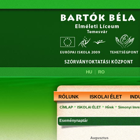
|
HU
RO
RÓLUNK
ISKOLAI ÉLET
IND
»
»
»
CÍMLAP
ISKOLAI ÉLET
Hírek
Simonyi Imre
Eseménynaptár
Augusztus