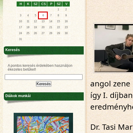
H
K
SZ
CS
P
SZ
V
1
2
3
4
5
6
7
8
9
10
11
12
13
14
15
16
17
18
19
20
21
22
23
24
25
26
27
28
29
30
31
Keresés
A pontos keresés érdekében használjon
ékezetes betűket!
angol zene 
így I. díjba
Diákok munkái
eredményh
Dr. Tasi Mar