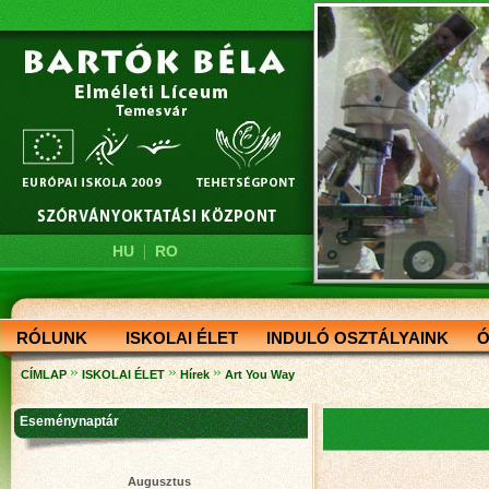
|
HU
RO
RÓLUNK
ISKOLAI ÉLET
INDULÓ OSZTÁLYAINK
Ó
»
»
»
CÍMLAP
ISKOLAI ÉLET
Hírek
Art You Way
Eseménynaptár
Augusztus