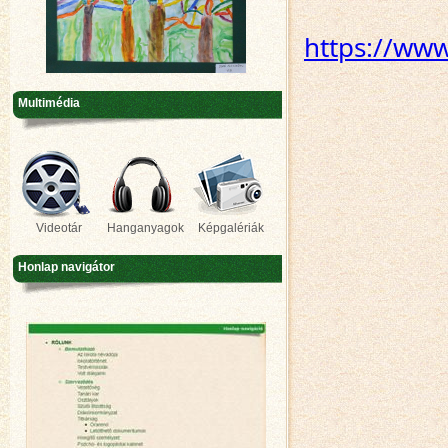
https://ww
Multimédia
Videotár
Hanganyagok
Képgalériák
Honlap navigátor