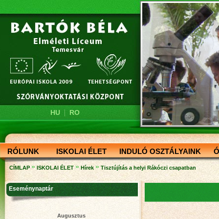
|
HU
RO
RÓLUNK
ISKOLAI ÉLET
INDULÓ OSZTÁLYAINK
Ó
»
»
»
CÍMLAP
ISKOLAI ÉLET
Hírek
Tisztújítás a helyi Rákóczi csapatban
Eseménynaptár
Augusztus