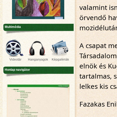
valamint is
örvendő hav
mozidélutá
Multimédia
A csapat meg
Társadalomt
Videotár
Hanganyagok
Képgalériák
elnök és Kug
Honlap navigátor
tartalmas, 
lelkes kis c
Fazakas Eni