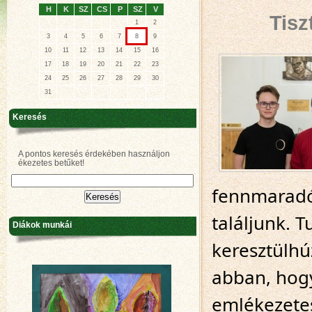
H
K
SZ
CS
P
SZ
V
Tisz
1
2
3
4
5
6
7
8
9
10
11
12
13
14
15
16
17
18
19
20
21
22
23
24
25
26
27
28
29
30
31
Keresés
A pontos keresés érdekében használjon
ékezetes betűket!
fennmaradó 
találjunk. T
Diákok munkái
keresztülhú
abban, hogy
emlékezetes