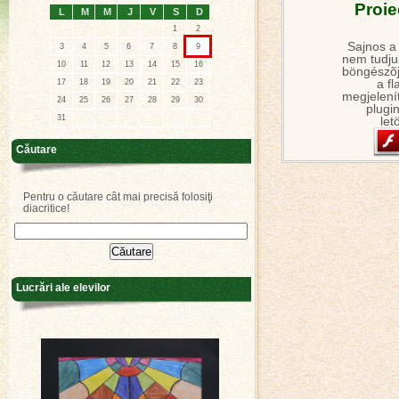
Proie
L
M
M
J
V
S
D
1
2
Sajnos a
3
4
5
6
7
8
9
nem tudjuk
10
11
12
13
14
15
16
böngészõj
a fl
17
18
19
20
21
22
23
megjelení
24
25
26
27
28
29
30
plugin
31
let
Căutare
Pentru o căutare cât mai precisă folosiţi
diacritice!
Lucrări ale elevilor