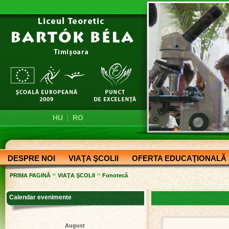
|
HU
RO
DESPRE NOI
VIAŢA ŞCOLII
OFERTA EDUCAŢIONALĂ
»
»
PRIMA PAGINĂ
VIAŢA ŞCOLII
Fonotecă
Calendar evenimente
August