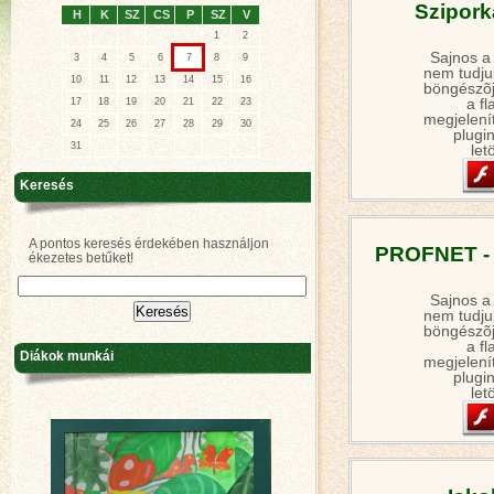
Szipork
H
K
SZ
CS
P
SZ
V
1
2
Sajnos a
3
4
5
6
7
8
9
nem tudjuk
10
11
12
13
14
15
16
böngészõj
a fl
17
18
19
20
21
22
23
megjelení
24
25
26
27
28
29
30
plugin
31
let
Keresés
A pontos keresés érdekében használjon
PROFNET - 
ékezetes betűket!
Sajnos a
nem tudjuk
böngészõj
a fl
Diákok munkái
megjelení
plugin
let