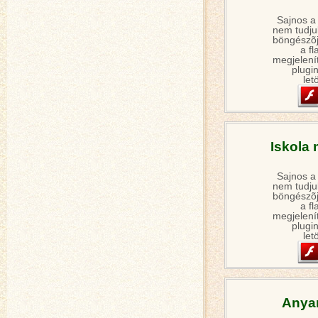
Sajnos a
nem tudjuk
böngészõj
a fl
megjelení
plugin
let
Iskola
Sajnos a
nem tudjuk
böngészõj
a fl
megjelení
plugin
let
Anyan