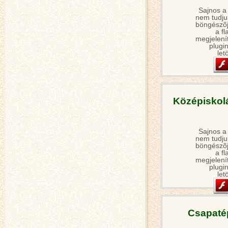
Sajnos a
nem tudjuk
böngészõj
a fl
megjelení
plugin
let
Középiskol
Sajnos a
nem tudjuk
böngészõj
a fl
megjelení
plugin
let
Csapatép