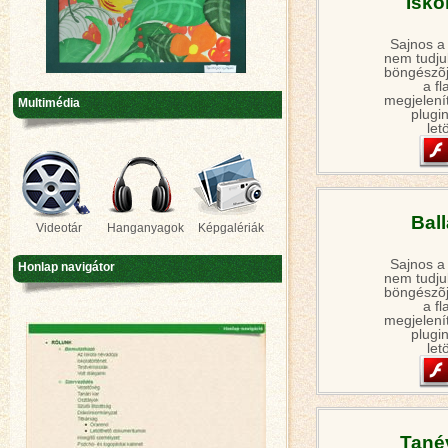
Isko
Sajnos a
nem tudjuk
böngészõj
a fl
megjelení
Multimédia
plugin
let
Bal
Videotár
Hanganyagok
Képgalériák
Sajnos a
Honlap navigátor
nem tudjuk
böngészõj
a fl
megjelení
plugin
let
Tané