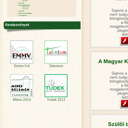
Sajnos a
nem tudjuk
böngészõj
a fl
Rendezvények
megjelení
plugin
let
A Magyar K
Emmv 5-8
Talentum
Sajnos a
nem tudjuk
böngészõj
a fl
megjelení
plugin
let
Mikes 2014
Tudek 2012
Szülői 