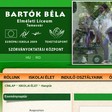
|
HU
RO
RÓLUNK
ISKOLAI ÉLET
INDULÓ OSZTÁLYAINK
Ó
»
»
CÍMLAP
ISKOLAI ÉLET
Hangtár
Eseménynaptár
Augusztus