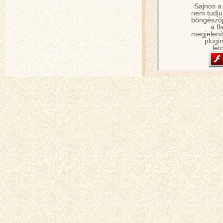
Sajnos a
nem tudjuk
böngészõj
a fl
megjelení
plugin
let