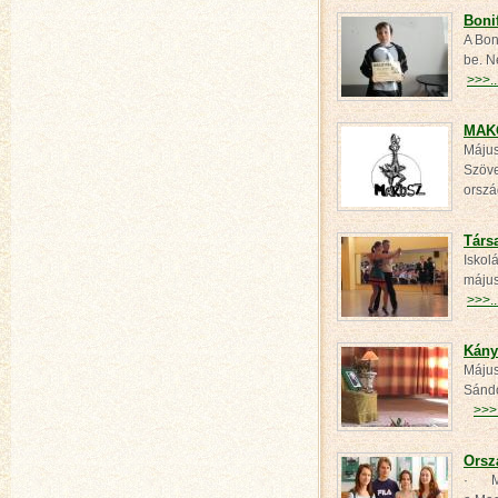
Boni
A Bon
be. N
>>>..
MAK
Május
Szöve
ors
Társ
Iskol
május
>>>..
Kány
Május
Sándo
>>>.
Orsz
· Máj