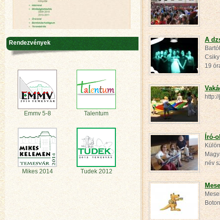
A dz
Rendezvények
Bartó
Csiky
19 ó
Vaká
http:
Emmv 5-8
Talentum
Író-o
Külön
Magya
név s
Mikes 2014
Tudek 2012
Mese
Mese
Boton