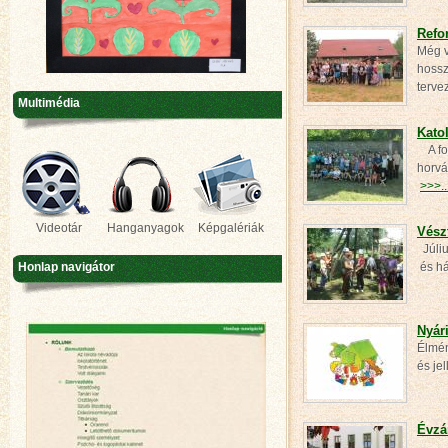
Refo
Még v
hossz
terv
Multimédia
Kato
A for
horvá
>>>..
Videotár
Hanganyagok
Képgalériák
Vész
Júliu
és há
Honlap navigátor
Nyár
Élmén
és je
Évzá
Kell