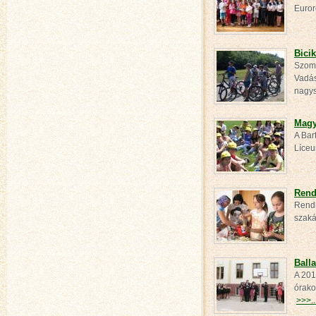
Euror
Bici
Szomba
Vadás
nagy
Magy
A Bar
Líceu
Rend
Rendh
szaká
Ball
A 201
órako
>>>..