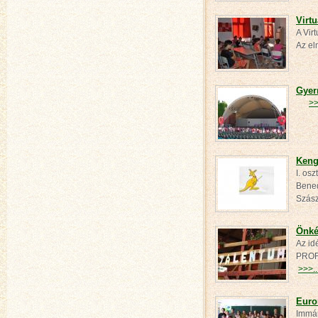
Virtu
A Virt
Az el
Gyer
>>
Keng
I. os
Bened
Szá
Önké
Az id
PROFN
>>>..
Euro
Immár