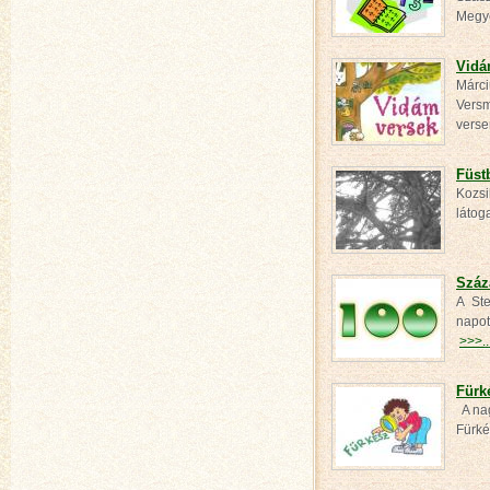
Meg
Vidá
Márci
Versm
vers
Füstb
Kozsi
látog
Száz
A Ste
napot
>>>..
Fürk
A nag
Fürké