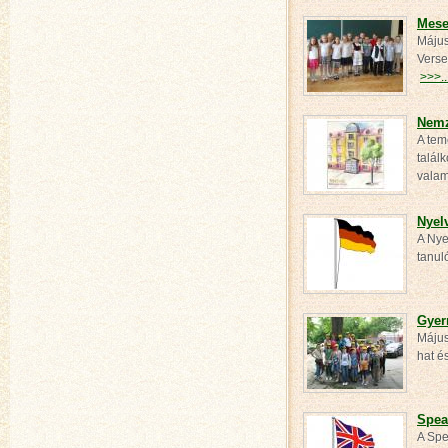
Mese
Május
Verse
>>>..
Nemz
A tem
talál
vala
Nyel
A Nye
tanul
Gyer
Május
hat é
Spea
A Spe