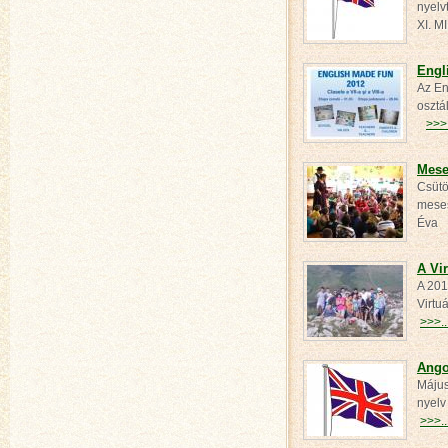
nyelv
XI. 
Engl
Az En
osztá
>>>.
Mese
Csütö
meses
Év
A Vir
A 201
Virtu
>>>..
Ango
Május
nyelv
>>>..