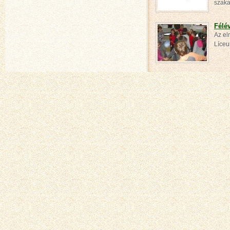
szak
Félé
Az el
Líceu