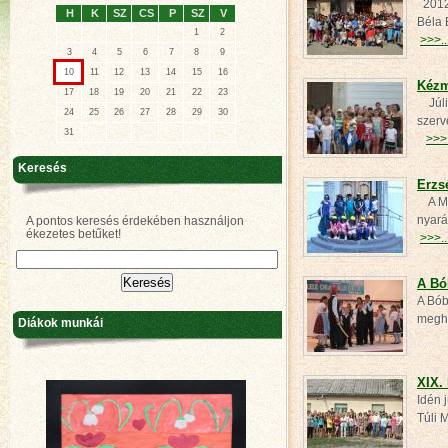
2012.
H
K
SZ
CS
P
SZ
V
Béla 
1
2
>>>..
3
4
5
6
7
8
9
10
11
12
13
14
15
16
Kézm
17
18
19
20
21
22
23
Júliu
24
25
26
27
28
29
30
szerv
31
>>>.
Keresés
Erzs
A Mag
nyará
A pontos keresés érdekében használjon
ékezetes betűket!
>>>..
A Bó
A Bób
meghí
Diákok munkái
XIX.
Idén 
Túli 