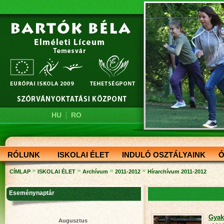
|
HU
RO
RÓLUNK
ISKOLAI ÉLET
INDULÓ OSZTÁLYAINK
Ó
»
»
»
»
CÍMLAP
ISKOLAI ÉLET
Archívum
2011-2012
Hírarchívum 2011-2012
Eseménynaptár
Gyak
Augusztus