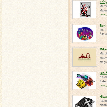
Zrín
Márci
Matem
>>>..
Boni
2012.
Által
Mike
Márci
Magya
megr
Biol
A bio
Babau
>>>..
Hitt
A tem
hitta