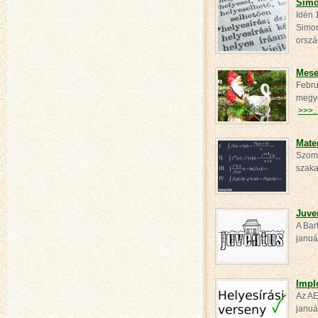
Simo
Idén 
Simon
orsz
Mese
Febru
megye
>>>..
Mate
Szomb
szaka
Juve
A Bar
januá
Impl
Az AE
januá