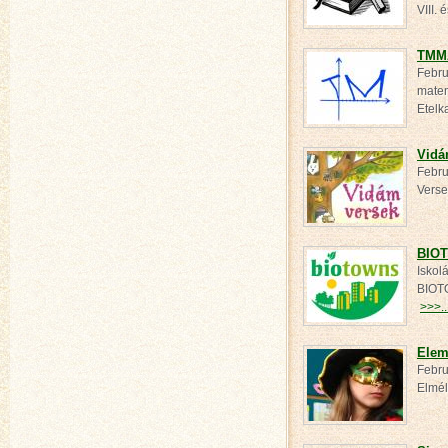
VIII.
TMM
Febru
matem
Etel
Vidá
Febru
Verse
BIOT
Iskol
BIOTO
>>>..
Elem
Febru
Elmél