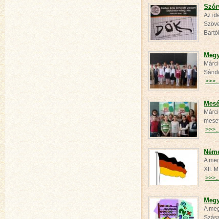
Szór
Az id
Szöve
Bart
Megy
Márci
Sándo
>>>..
Mesé
Márci
mesev
>>>..
Néme
A meg
XII. 
>>>..
Megy
A meg
Szász