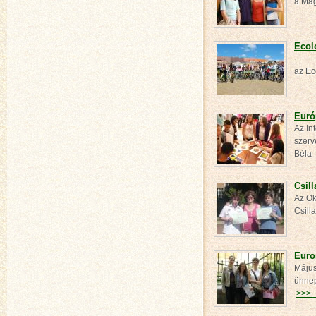
a Mag
Ecol
· Id
az Ec
Euró
Az In
szerv
Bél
Csil
Az Ok
Csill
Euro
Május
ünnep
>>>..