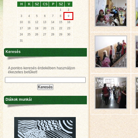
H
K
SZ
CS
P
SZ
V
1
2
3
4
5
6
7
8
9
10
11
12
13
14
15
16
17
18
19
20
21
22
23
24
25
26
27
28
29
30
31
Keresés
A pontos keresés érdekében használjon
ékezetes betűket!
Diákok munkái