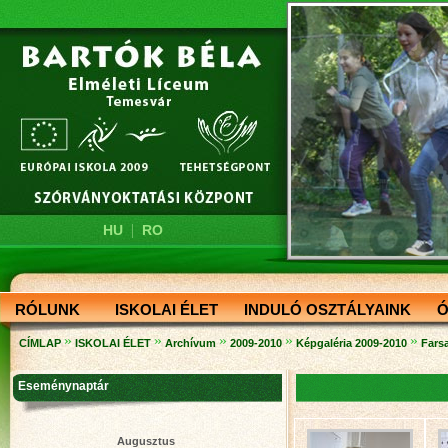
|
HU
RO
RÓLUNK
ISKOLAI ÉLET
INDULÓ OSZTÁLYAINK
Ó
»
»
»
»
»
CÍMLAP
ISKOLAI ÉLET
Archívum
2009-2010
Képgaléria 2009-2010
Fars
Eseménynaptár
Augusztus