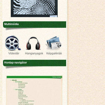
Multimédia
Videotár
Hanganyagok
Képgalériák
Honlap navigátor