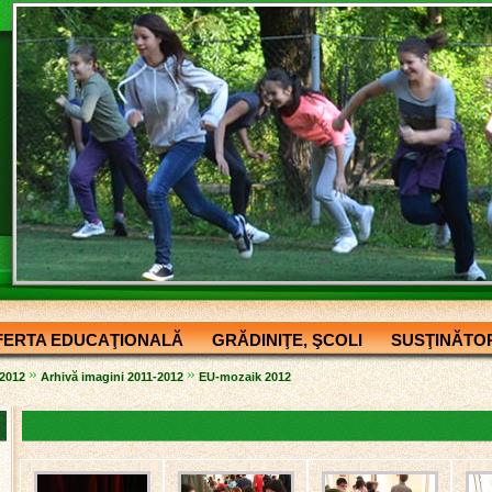
FERTA EDUCAŢIONALĂ
GRĂDINIŢE, ŞCOLI
SUSŢINĂTOR
»
»
-2012
Arhivă imagini 2011-2012
EU-mozaik 2012