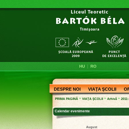
|
HU
RO
DESPRE NOI
VIAŢA ŞCOLII
O
»
»
»
PRIMA PAGINĂ
VIAŢA ŞCOLII
Arhivă
2011
Calendar evenimente
August