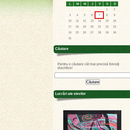
L
M
M
J
V
S
D
1
2
3
4
5
6
7
8
9
10
11
12
13
14
15
16
17
18
19
20
21
22
23
24
25
26
27
28
29
30
31
Căutare
Pentru o căutare cât mai precisă folosiţi
diacritice!
Lucrări ale elevilor