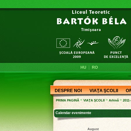
|
HU
RO
DESPRE NOI
VIAŢA ŞCOLII
O
»
»
»
PRIMA PAGINĂ
VIAŢA ŞCOLII
Arhivă
2011
Calendar evenimente
August