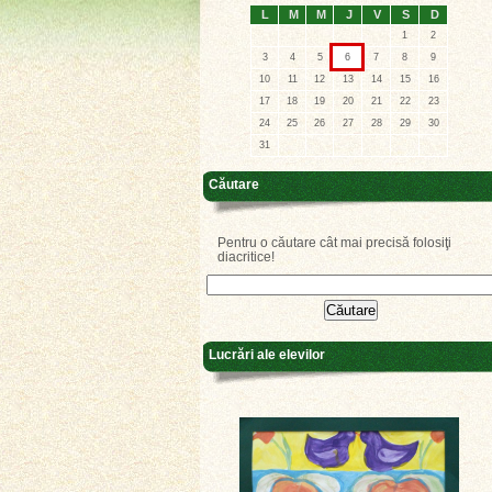
L
M
M
J
V
S
D
1
2
3
4
5
6
7
8
9
10
11
12
13
14
15
16
17
18
19
20
21
22
23
24
25
26
27
28
29
30
31
Căutare
Pentru o căutare cât mai precisă folosiţi
diacritice!
Lucrări ale elevilor