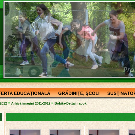
FERTA EDUCAŢIONALĂ
GRĂDINIŢE, ŞCOLI
SUSŢINĂTOR
»
»
-2012
Arhivă imagini 2011-2012
Bóbita-Dettai napok