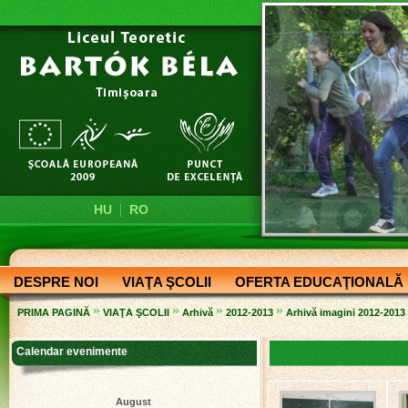
|
HU
RO
DESPRE NOI
VIAŢA ŞCOLII
OFERTA EDUCAŢIONALĂ
»
»
»
»
PRIMA PAGINĂ
VIAŢA ŞCOLII
Arhivă
2012-2013
Arhivă imagini 2012-2013
Calendar evenimente
August