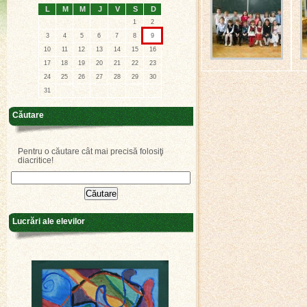
L
M
M
J
V
S
D
1
2
3
4
5
6
7
8
9
10
11
12
13
14
15
16
17
18
19
20
21
22
23
24
25
26
27
28
29
30
31
Căutare
Pentru o căutare cât mai precisă folosiţi
diacritice!
Lucrări ale elevilor