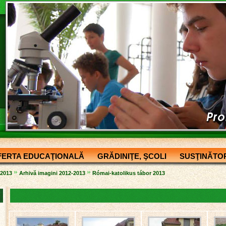
FERTA EDUCAŢIONALĂ
GRĂDINIŢE, ŞCOLI
SUSŢINĂTOR
»
»
-2013
Arhivă imagini 2012-2013
Római-katolikus tábor 2013