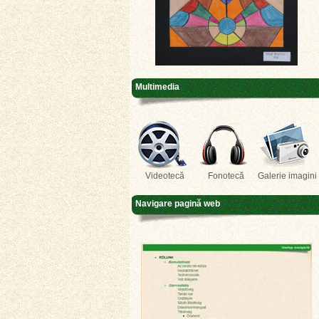
Multimedia
Videotecă
Fonotecă
Galerie imagini
Navigare pagină web