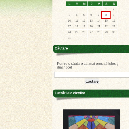
L
M
M
J
V
S
D
1
2
3
4
5
6
7
8
9
10
11
12
13
14
15
16
17
18
19
20
21
22
23
24
25
26
27
28
29
30
31
Căutare
Pentru o căutare cât mai precisă folosiţi
diacritice!
Lucrări ale elevilor