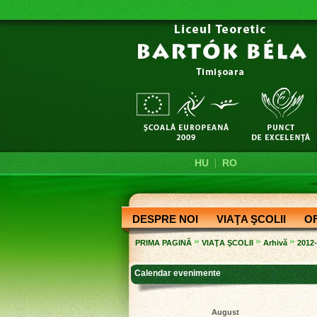
|
HU
RO
DESPRE NOI
VIAŢA ŞCOLII
O
»
»
»
PRIMA PAGINĂ
VIAŢA ŞCOLII
Arhivă
2012
Calendar evenimente
August