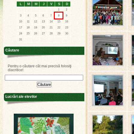
L
M
M
J
V
S
D
1
2
3
4
5
6
7
8
9
10
11
12
13
14
15
16
17
18
19
20
21
22
23
24
25
26
27
28
29
30
31
Căutare
Pentru o căutare cât mai precisă folosiţi
diacritice!
Lucrări ale elevilor