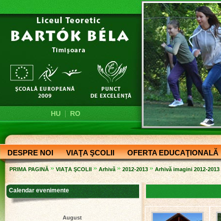
|
HU
RO
DESPRE NOI
VIAŢA ŞCOLII
OFERTA EDUCAŢIONALĂ
»
»
»
»
PRIMA PAGINĂ
VIAŢA ŞCOLII
Arhivă
2012-2013
Arhivă imagini 2012-2013
Calendar evenimente
August