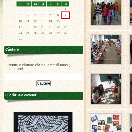
L
M
M
J
V
S
D
1
2
3
4
5
6
7
8
9
10
11
12
13
14
15
16
17
18
19
20
21
22
23
24
25
26
27
28
29
30
31
Căutare
Pentru o căutare cât mai precisă folosiţi
diacritice!
Lucrări ale elevilor