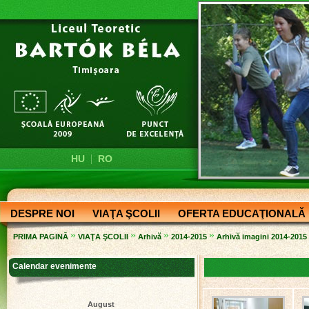
|
HU
RO
DESPRE NOI
VIAŢA ŞCOLII
OFERTA EDUCAŢIONALĂ
»
»
»
»
PRIMA PAGINĂ
VIAŢA ŞCOLII
Arhivă
2014-2015
Arhivă imagini 2014-2015
Calendar evenimente
August