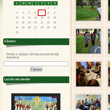
L
M
M
J
V
S
D
1
2
3
4
5
6
7
8
9
10
11
12
13
14
15
16
17
18
19
20
21
22
23
24
25
26
27
28
29
30
31
Căutare
Pentru o căutare cât mai precisă folosiţi
diacritice!
Lucrări ale elevilor