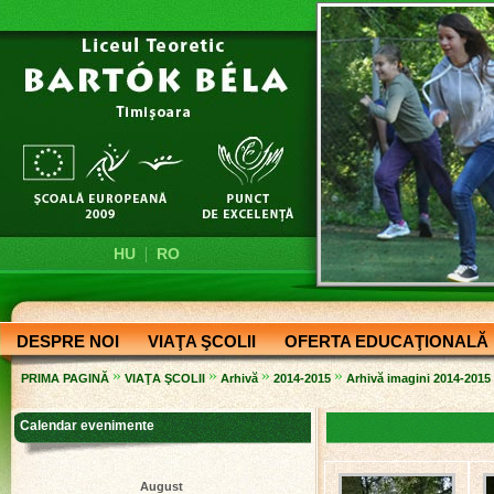
|
HU
RO
DESPRE NOI
VIAŢA ŞCOLII
OFERTA EDUCAŢIONALĂ
»
»
»
»
PRIMA PAGINĂ
VIAŢA ŞCOLII
Arhivă
2014-2015
Arhivă imagini 2014-2015
Calendar evenimente
August