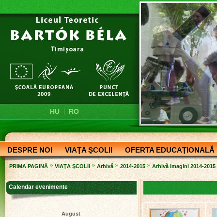
|
HU
RO
DESPRE NOI
VIAŢA ŞCOLII
OFERTA EDUCAŢIONALĂ
»
»
»
»
PRIMA PAGINĂ
VIAŢA ŞCOLII
Arhivă
2014-2015
Arhivă imagini 2014-2015
Calendar evenimente
August