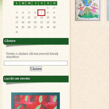
L
M
M
J
V
S
D
1
2
3
4
5
6
7
8
9
10
11
12
13
14
15
16
17
18
19
20
21
22
23
24
25
26
27
28
29
30
31
Căutare
Pentru o căutare cât mai precisă folosiţi
diacritice!
Lucrări ale elevilor