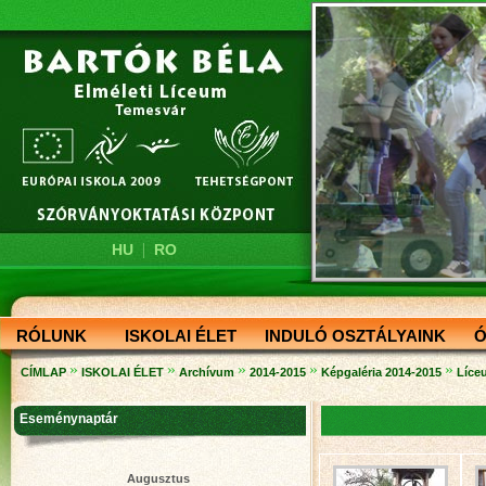
|
HU
RO
RÓLUNK
ISKOLAI ÉLET
INDULÓ OSZTÁLYAINK
Ó
»
»
»
»
»
CÍMLAP
ISKOLAI ÉLET
Archívum
2014-2015
Képgaléria 2014-2015
Líceu
Eseménynaptár
Augusztus