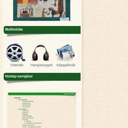
Multimédia
Videotár
Hanganyagok
Képgalériák
Honlap navigátor