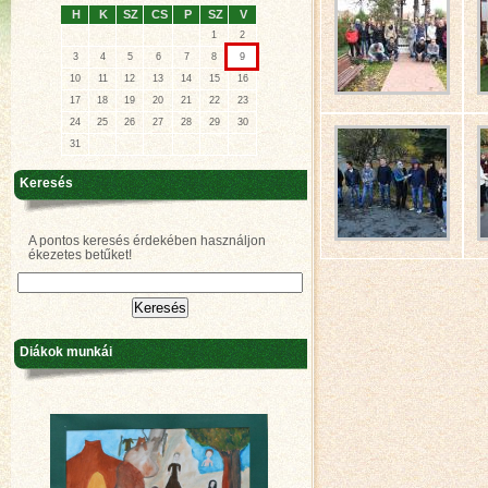
H
K
SZ
CS
P
SZ
V
1
2
3
4
5
6
7
8
9
10
11
12
13
14
15
16
17
18
19
20
21
22
23
24
25
26
27
28
29
30
31
Keresés
A pontos keresés érdekében használjon
ékezetes betűket!
Diákok munkái