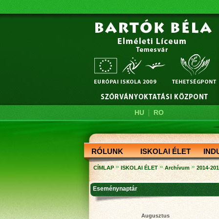
|
HU
RO
RÓLUNK
ISKOLAI ÉLET
IND
»
»
»
CÍMLAP
ISKOLAI ÉLET
Archívum
2014-20
Eseménynaptár
Augusztus