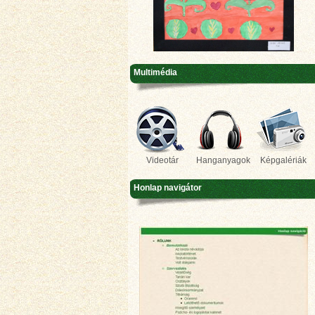
Multimédia
Videotár
Hanganyagok
Képgalériák
Honlap navigátor