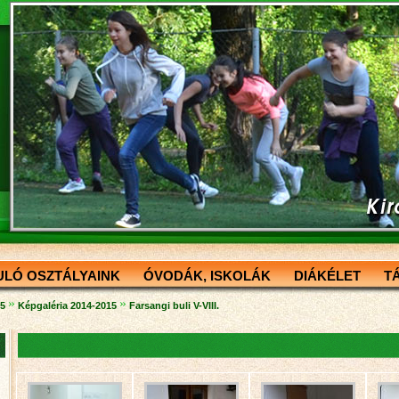
ULÓ OSZTÁLYAINK
ÓVODÁK, ISKOLÁK
DIÁKÉLET
T
»
»
15
Képgaléria 2014-2015
Farsangi buli V-VIII.