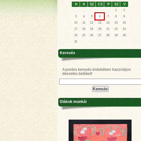
H
K
SZ
CS
P
SZ
V
1
2
3
4
5
6
7
8
9
10
11
12
13
14
15
16
17
18
19
20
21
22
23
24
25
26
27
28
29
30
31
Keresés
A pontos keresés érdekében használjon
ékezetes betűket!
Diákok munkái