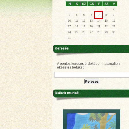
H
K
SZ
CS
P
SZ
V
1
2
3
4
5
6
7
8
9
10
11
12
13
14
15
16
17
18
19
20
21
22
23
24
25
26
27
28
29
30
31
Keresés
A pontos keresés érdekében használjon
ékezetes betűket!
Diákok munkái