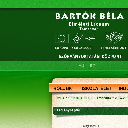
|
HU
RO
RÓLUNK
ISKOLAI ÉLET
IND
»
»
»
CÍMLAP
ISKOLAI ÉLET
Archívum
2014-20
Eseménynaptár
Augusztus