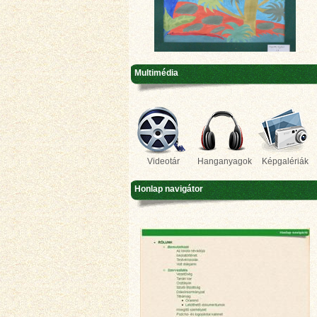
Multimédia
Videotár
Hanganyagok
Képgalériák
Honlap navigátor