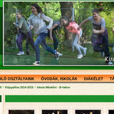
ULÓ OSZTÁLYAINK
ÓVODÁK, ISKOLÁK
DIÁKÉLET
T
»
»
15
Képgaléria 2014-2015
Iskola Másként - B-faktor