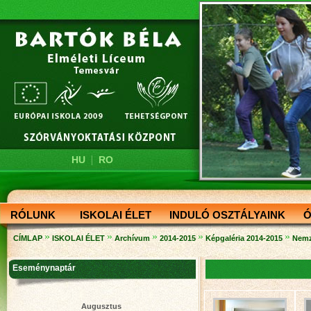
|
HU
RO
RÓLUNK
ISKOLAI ÉLET
INDULÓ OSZTÁLYAINK
Ó
»
»
»
»
»
CÍMLAP
ISKOLAI ÉLET
Archívum
2014-2015
Képgaléria 2014-2015
Nemz
Eseménynaptár
Augusztus