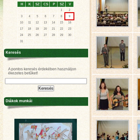
H
K
SZ
CS
P
SZ
V
1
2
3
4
5
6
7
8
9
10
11
12
13
14
15
16
17
18
19
20
21
22
23
24
25
26
27
28
29
30
31
Keresés
A pontos keresés érdekében használjon
ékezetes betűket!
Diákok munkái