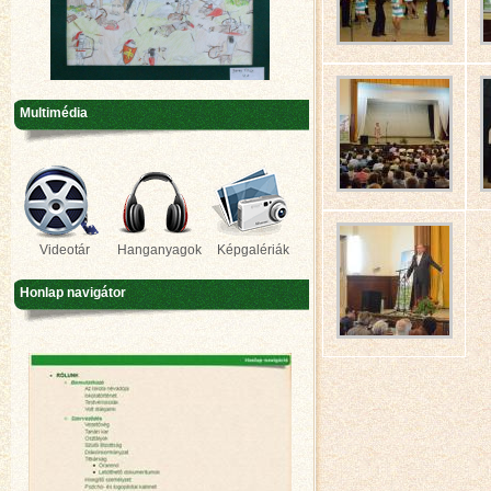
Multimédia
Videotár
Hanganyagok
Képgalériák
Honlap navigátor