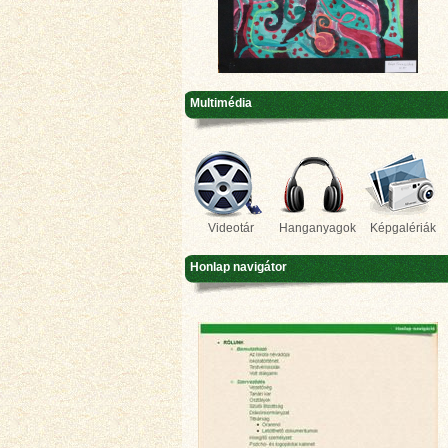
Multimédia
Videotár
Hanganyagok
Képgalériák
Honlap navigátor