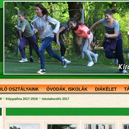
ULÓ OSZTÁLYAINK
ÓVODÁK, ISKOLÁK
DIÁKÉLET
T
»
»
18
Képgaléria 2017-2018
Iskolakezdés 2017