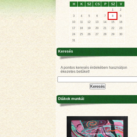
H
K
SZ
CS
P
SZ
V
1
2
3
4
5
6
7
8
9
10
11
12
13
14
15
16
17
18
19
20
21
22
23
24
25
26
27
28
29
30
31
Keresés
A pontos keresés érdekében használjon
ékezetes betűket!
Diákok munkái