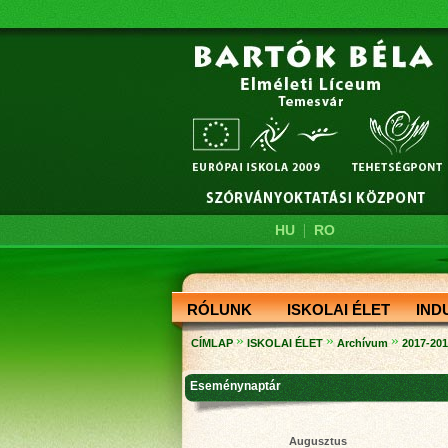
|
HU
RO
RÓLUNK
ISKOLAI ÉLET
IND
»
»
»
CÍMLAP
ISKOLAI ÉLET
Archívum
2017-20
Eseménynaptár
Augusztus