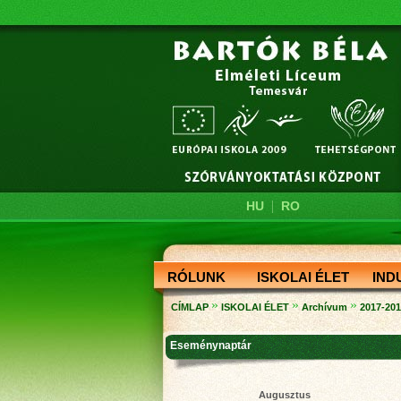
|
HU
RO
RÓLUNK
ISKOLAI ÉLET
IND
»
»
»
CÍMLAP
ISKOLAI ÉLET
Archívum
2017-20
Eseménynaptár
Augusztus