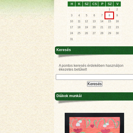
H
K
SZ
CS
P
SZ
V
1
2
3
4
5
6
7
8
9
10
11
12
13
14
15
16
17
18
19
20
21
22
23
24
25
26
27
28
29
30
31
Keresés
A pontos keresés érdekében használjon
ékezetes betűket!
Diákok munkái