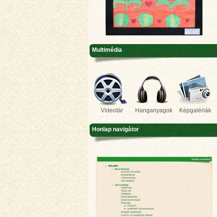
Multimédia
Videotár
Hanganyagok
Képgalériák
Honlap navigátor