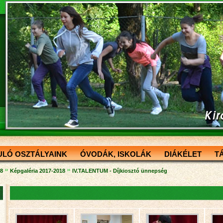
ULÓ OSZTÁLYAINK
ÓVODÁK, ISKOLÁK
DIÁKÉLET
T
»
»
18
Képgaléria 2017-2018
IV.TALENTUM - Díjkiosztó ünnepség