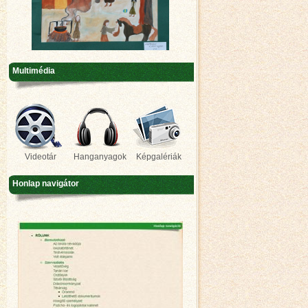
Multimédia
Videotár
Hanganyagok
Képgalériák
Honlap navigátor