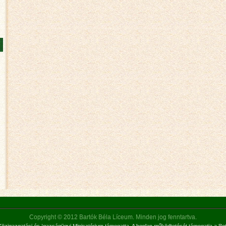
Copyright © 2012 Bartók Béla Líceum. Minden jog fenntartva.