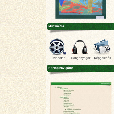
Multimédia
Videotár
Hanganyagok
Képgalériák
Honlap navigátor