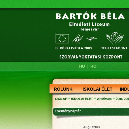
|
HU
RO
RÓLUNK
ISKOLAI ÉLET
IND
»
»
»
CÍMLAP
ISKOLAI ÉLET
Archívum
2006-20
Eseménynaptár
Augusztus