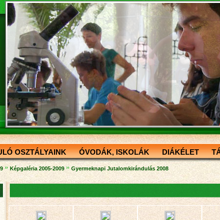
ULÓ OSZTÁLYAINK
ÓVODÁK, ISKOLÁK
DIÁKÉLET
T
»
»
09
Képgaléria 2005-2009
Gyermeknapi Jutalomkirándulás 2008