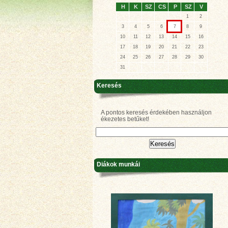
H
K
SZ
CS
P
SZ
V
1
2
3
4
5
6
7
8
9
10
11
12
13
14
15
16
17
18
19
20
21
22
23
24
25
26
27
28
29
30
31
Keresés
A pontos keresés érdekében használjon
ékezetes betűket!
Diákok munkái