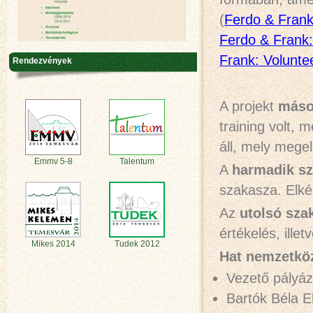
(
Ferdo & Frank
Ferdo & Frank: 
Frank: Volunte
Rendezvények
A projekt
máso
training volt, 
áll, mely megel
Emmv 5-8
Talentum
A
harmadik s
szakasza. Elké
Az
utolsó sza
értékelés, ille
Mikes 2014
Tudek 2012
Hat nemzetköz
Vezető pályá
Bartók Béla 