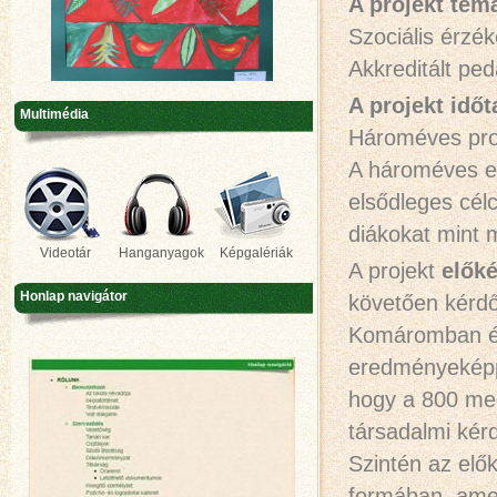
A projekt tém
Szociális érzé
Akkreditált pe
A projekt idő
Multimédia
Hároméves pro
A hároméves e
elsődleges célc
diákokat mint 
Videotár
Hanganyagok
Képgalériák
A projekt
elők
Honlap navigátor
követően kérdő
Komáromban és
eredményeképp
hogy a 800 meg
társadalmi kérd
Szintén az elők
formában, amel