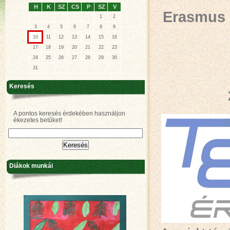
H
K
SZ
CS
P
SZ
V
Erasmus P
1
2
3
4
5
6
7
8
9
10
11
12
13
14
15
16
17
18
19
20
21
22
23
24
25
26
27
28
29
30
31
Keresés
A pontos keresés érdekében használjon
ékezetes betűket!
Diákok munkái