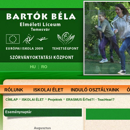
|
HU
RO
RÓLUNK
ISKOLAI ÉLET
INDULÓ OSZTÁLYAINK
Ó
»
»
»
CÍMLAP
ISKOLAI ÉLET
Projektek
ERASMUS ÉrTed?! - TeacHear!?
Eseménynaptár
Augusztus