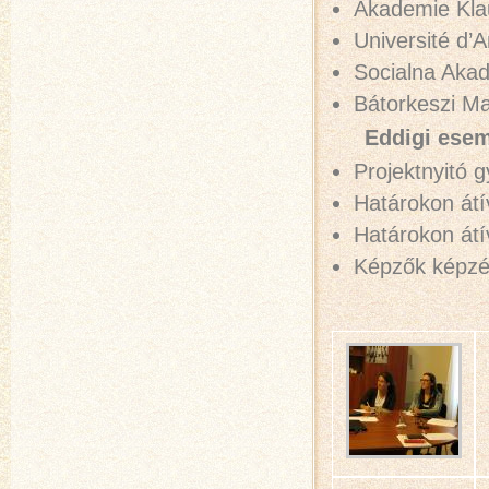
Akademie Kla
Université d’
Socialna Akad
Bátorkeszi Ma
Eddigi ese
Projektnyitó 
Határokon átí
Határokon átí
Képzők képzé